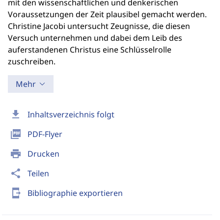
mit den wissenschaftlichen und denkerischen
Voraussetzungen der Zeit plausibel gemacht werden.
Christine Jacobi untersucht Zeugnisse, die diesen
Versuch unternehmen und dabei dem Leib des
auferstandenen Christus eine Schlüsselrolle
zuschreiben.
Mehr
download
Inhaltsverzeichnis folgt
picture_as_pdf
PDF-Flyer
print
Drucken
share
Teilen
send_to_mobile
Bibliographie exportieren