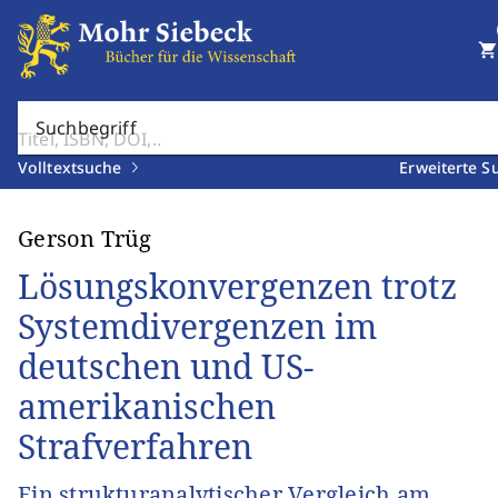
shopping_cart
Suchbegriff
Volltextsuche
Erweiterte S
Gerson Trüg
Lösungskonvergenzen trotz
Systemdivergenzen im
deutschen und US-
amerikanischen
Strafverfahren
Ein strukturanalytischer Vergleich am