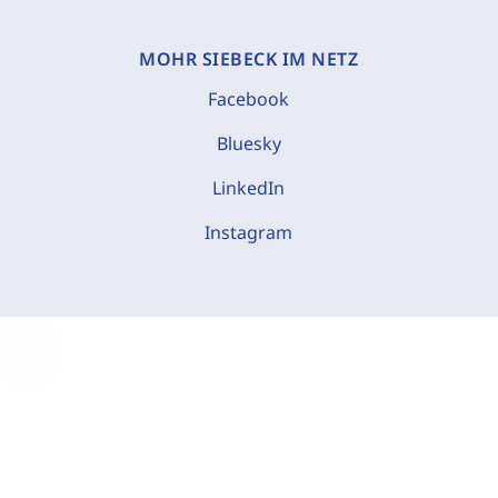
MOHR SIEBECK IM NETZ
Facebook
Bluesky
LinkedIn
Instagram
C
o
o
k