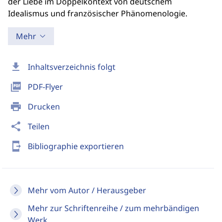
der Liebe im Doppelkontext von deutschem
Idealismus und französischer Phänomenologie.
Mehr
download
Inhaltsverzeichnis folgt
picture_as_pdf
PDF-Flyer
print
Drucken
share
Teilen
send_to_mobile
Bibliographie exportieren
Mehr vom Autor / Herausgeber
Mehr zur Schriftenreihe / zum mehrbändigen
Werk