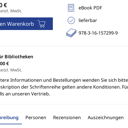
eBook PDF
setzl. MwSt.
lieferbar
den Warenkorb
978-3-16-157299-9
ür Bibliotheken
00 €
setzl. MwSt.
itere Informationen und Bestellungen wenden Sie sich bitt
skription der Schriftenreihe gelten andere Konditionen. Fü
ls an unseren Vertrieb.
hreibung
Personen
Rezensionen
Auszeichnungen