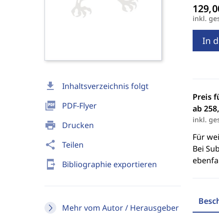
inkl. ge
In 
download
Inhaltsverzeichnis folgt
Preis f
picture_as_pdf
PDF-Flyer
ab 258,
inkl. ge
print
Drucken
Für we
share
Teilen
Bei Sub
ebenfal
send_to_mobile
Bibliographie exportieren
Besc
Mehr vom Autor / Herausgeber