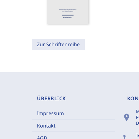
Zur Schriftenreihe
ÜBERBLICK
KON
M
Impressum
location_on
P
D
Kontakt
T
phone
AGB