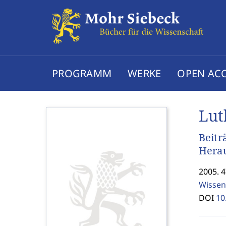
PROGRAMM
WERKE
OPEN AC
Lut
Beitr
Hera
2005. 
Wissen
DOI
10