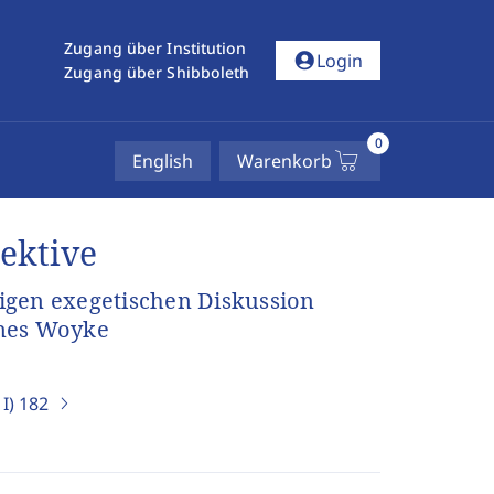
Zugang über Institution
account_circle
Login
Zugang über Shibboleth
0
English
Warenkorb
ektive
igen exegetischen Diskussion
nes Woyke
I)
182