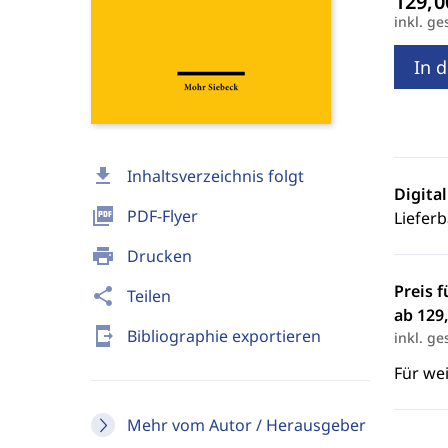
inkl. ge
In 
download
Inhaltsverzeichnis folgt
Digita
picture_as_pdf
PDF-Flyer
Lieferb
print
Drucken
Preis f
share
Teilen
ab 129,
send_to_mobile
Bibliographie exportieren
inkl. ge
Für we
Mehr vom Autor / Herausgeber