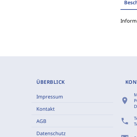
Besc
Inform
ÜBERBLICK
KON
M
Impressum
location_on
P
D
Kontakt
T
phone
AGB
T
Datenschutz