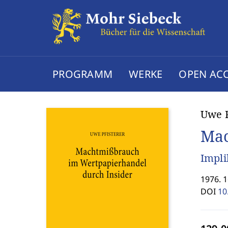
PROGRAMM
WERKE
OPEN AC
Uwe P
Mac
Impli
1976. 
DOI
10