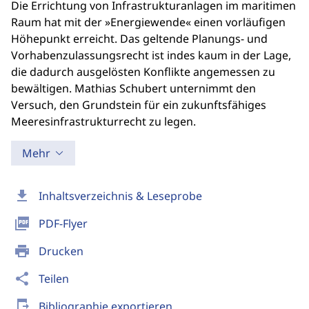
Die Errichtung von Infrastrukturanlagen im maritimen
Raum hat mit der »Energiewende« einen vorläufigen
Höhepunkt erreicht. Das geltende Planungs- und
Vorhabenzulassungsrecht ist indes kaum in der Lage,
die dadurch ausgelösten Konflikte angemessen zu
bewältigen. Mathias Schubert unternimmt den
Versuch, den Grundstein für ein zukunftsfähiges
Meeresinfrastrukturrecht zu legen.
Mehr
download
Inhaltsverzeichnis & Leseprobe
picture_as_pdf
PDF-Flyer
print
Drucken
share
Teilen
send_to_mobile
Bibliographie exportieren