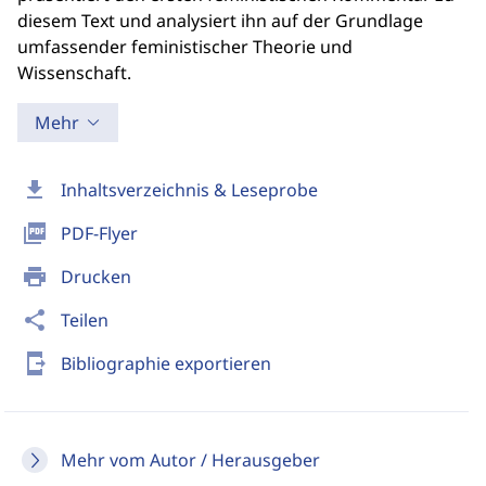
diesem Text und analysiert ihn auf der Grundlage
umfassender feministischer Theorie und
Wissenschaft.
Mehr
download
Inhaltsverzeichnis & Leseprobe
picture_as_pdf
PDF-Flyer
print
Drucken
share
Teilen
send_to_mobile
Bibliographie exportieren
Mehr vom Autor / Herausgeber