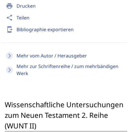
print
Drucken
share
Teilen
send_to_mobile
Bibliographie exportieren
Mehr vom Autor / Herausgeber
Mehr zur Schriftenreihe / zum mehrbändigen
Werk
Wissenschaftliche Untersuchungen
zum Neuen Testament 2. Reihe
(WUNT II)