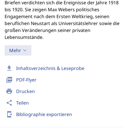
Briefen verdichten sich die Ereignisse der Jahre 1918
bis 1920. Sie zeigen Max Webers politisches
Engagement nach dem Ersten Weltkrieg, seinen
beruflichen Neustart als Universitätslehrer sowie die
großen Veränderungen seiner privaten
Lebensumstände.
Mehr
download
Inhaltsverzeichnis & Leseprobe
picture_as_pdf
PDF-Flyer
print
Drucken
share
Teilen
send_to_mobile
Bibliographie exportieren