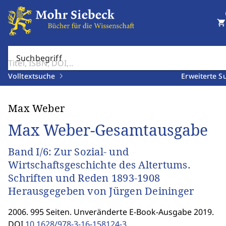
shopping_cart
Suchbegriff
Volltextsuche
Erweiterte S
Max Weber
Max Weber-Gesamtausgabe
Band I/6: Zur Sozial- und
Wirtschaftsgeschichte des Altertums.
Schriften und Reden 1893-1908
Herausgegeben von Jürgen Deininger
2006. 995 Seiten. Unveränderte E-Book-Ausgabe 2019.
DOI
10.1628/978-3-16-158124-3