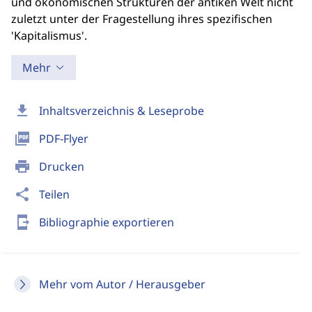
und ökonomischen Strukturen der antiken Welt nicht
zuletzt unter der Fragestellung ihres spezifischen
'Kapitalismus'.
Mehr
download
Inhaltsverzeichnis & Leseprobe
picture_as_pdf
PDF-Flyer
print
Drucken
share
Teilen
send_to_mobile
Bibliographie exportieren
Mehr vom Autor / Herausgeber