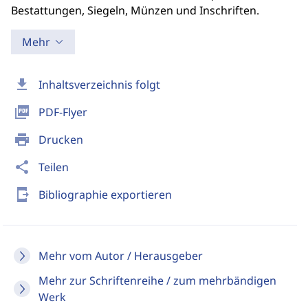
Bestattungen, Siegeln, Münzen und Inschriften.
Mehr
download
Inhaltsverzeichnis folgt
picture_as_pdf
PDF-Flyer
print
Drucken
share
Teilen
send_to_mobile
Bibliographie exportieren
Mehr vom Autor / Herausgeber
Mehr zur Schriftenreihe / zum mehrbändigen
Werk