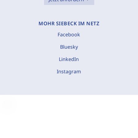
MOHR SIEBECK IM NETZ
Facebook
Bluesky
LinkedIn
Instagram
C
o
o