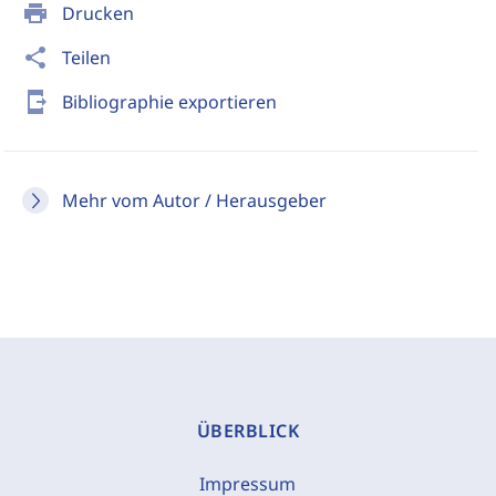
print
Drucken
share
Teilen
send_to_mobile
Bibliographie exportieren
Mehr vom Autor / Herausgeber
ÜBERBLICK
Impressum