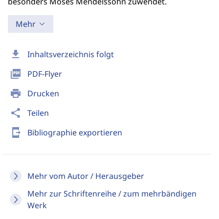
besonders Moses Mendelssohn zuwendet.
Mehr
download
Inhaltsverzeichnis folgt
picture_as_pdf
PDF-Flyer
print
Drucken
share
Teilen
send_to_mobile
Bibliographie exportieren
Mehr vom Autor / Herausgeber
Mehr zur Schriftenreihe / zum mehrbändigen
Werk