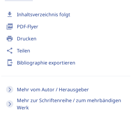
download
Inhaltsverzeichnis folgt
picture_as_pdf
PDF-Flyer
print
Drucken
share
Teilen
send_to_mobile
Bibliographie exportieren
Mehr vom Autor / Herausgeber
Mehr zur Schriftenreihe / zum mehrbändigen
Werk