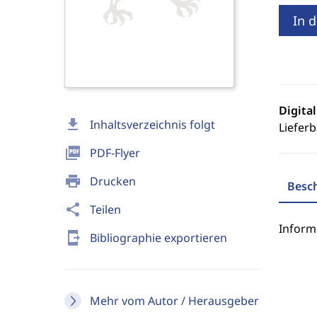
In 
Digita
download
Inhaltsverzeichnis folgt
Lieferb
picture_as_pdf
PDF-Flyer
print
Drucken
Besc
share
Teilen
Inform
send_to_mobile
Bibliographie exportieren
Mehr vom Autor / Herausgeber