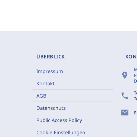
ÜBERBLICK
KON
M
Impressum
location_on
P
D
Kontakt
T
phone
AGB
T
Datenschutz
mail
E
Public Access Policy
Cookie-Einstellungen