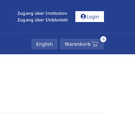
Zugang über Institution
account_circle
Login
Zugang über Shibboleth
0
English
Warenkorb