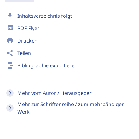
download
Inhaltsverzeichnis folgt
picture_as_pdf
PDF-Flyer
print
Drucken
share
Teilen
send_to_mobile
Bibliographie exportieren
Mehr vom Autor / Herausgeber
Mehr zur Schriftenreihe / zum mehrbändigen
Werk