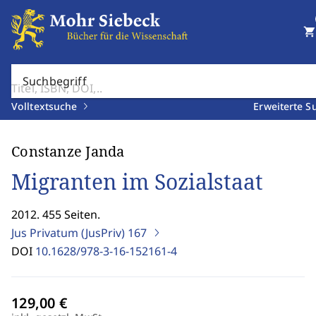
shopping_cart
Suchbegriff
Volltextsuche
Erweiterte S
Constanze Janda
Migranten im Sozialstaat
2012. 455 Seiten.
Jus Privatum (JusPriv)
167
DOI
10.1628/978-3-16-152161-4