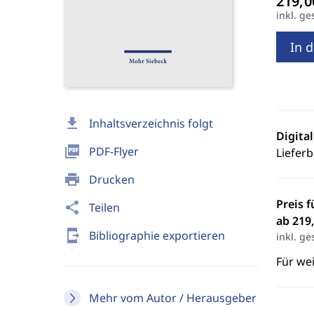
inkl. ge
In 
download
Inhaltsverzeichnis folgt
Digita
picture_as_pdf
PDF-Flyer
Lieferb
print
Drucken
Preis f
share
Teilen
ab 219,
send_to_mobile
Bibliographie exportieren
inkl. ge
Für we
Mehr vom Autor / Herausgeber