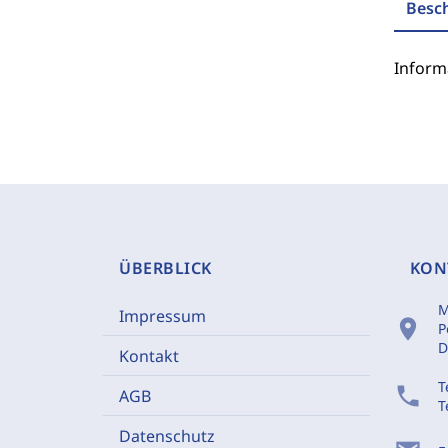
Besc
Inform
ÜBERBLICK
KON
M
Impressum
location_on
P
D
Kontakt
T
phone
AGB
T
Datenschutz