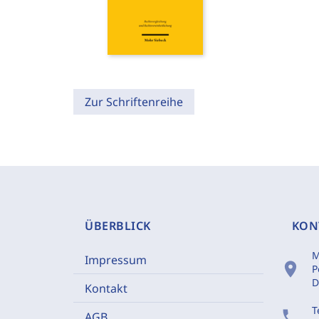
Zur Schriftenreihe
ÜBERBLICK
KON
M
Impressum
location_on
P
D
Kontakt
T
phone
AGB