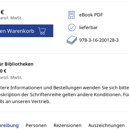
eBook PDF
setzl. MwSt.
lieferbar
den Warenkorb
978-3-16-200128-3
ür Bibliotheken
0 €
setzl. MwSt.
itere Informationen und Bestellungen wenden Sie sich bitt
skription der Schriftenreihe gelten andere Konditionen. Fü
ls an unseren Vertrieb.
hreibung
Personen
Rezensionen
Auszeichnungen