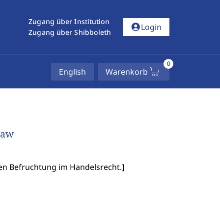
Zugang über Institution
account_circle
Login
Zugang über Shibboleth
0
English
Warenkorb
Law
en Befruchtung im Handelsrecht.
]