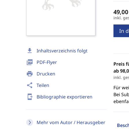
inkl. ge
In 
download
Inhaltsverzeichnis folgt
picture_as_pdf
PDF-Flyer
Preis f
ab 98,0
print
Drucken
inkl. ge
share
Teilen
Für we
Bei Sub
send_to_mobile
Bibliographie exportieren
ebenfal
Mehr vom Autor / Herausgeber
Besc