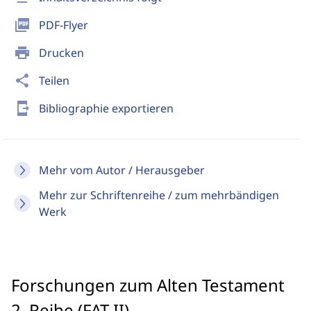
picture_as_pdf
PDF-Flyer
print
Drucken
share
Teilen
send_to_mobile
Bibliographie exportieren
Mehr vom Autor / Herausgeber
Mehr zur Schriftenreihe / zum mehrbändigen
Werk
Forschungen zum Alten Testament
2. Reihe (FAT II)