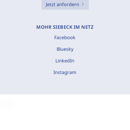
Jetzt anfordern
MOHR SIEBECK IM NETZ
Facebook
Bluesky
LinkedIn
Instagram
C
o
o