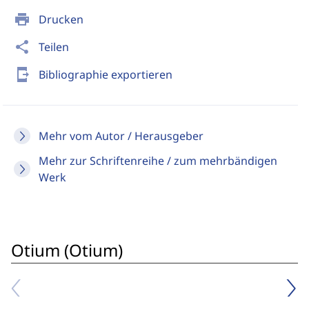
print
Drucken
share
Teilen
send_to_mobile
Bibliographie exportieren
Mehr vom Autor / Herausgeber
Mehr zur Schriftenreihe / zum mehrbändigen
Werk
Otium (Otium)