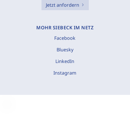
Jetzt anfordern
MOHR SIEBECK IM NETZ
Facebook
Bluesky
LinkedIn
Instagram
C
o
o