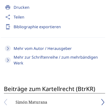
print
Drucken
share
Teilen
send_to_mobile
Bibliographie exportieren
Mehr vom Autor / Herausgeber
Mehr zur Schriftenreihe / zum mehrbändigen
Werk
Beiträge zum Kartellrecht (BtrKR)
Simón Maturana