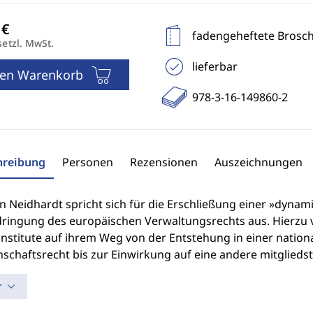
fadengeheftete Brosc
setzl. MwSt.
lieferbar
den Warenkorb
978-3-16-149860-2
hreibung
Personen
Rezensionen
Auszeichnungen
n Neidhardt spricht sich für die Erschließung einer »dyna
ringung des europäischen Verwaltungsrechts aus. Hierzu v
institute auf ihrem Weg von der Entstehung in einer nati
schaftsrecht bis zur Einwirkung auf eine andere mitglied
r