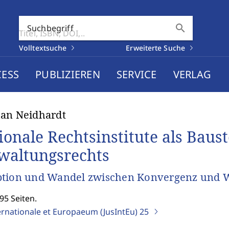
search
Suchbegriff
Volltextsuche
Erweiterte Suche
CESS
PUBLIZIEREN
SERVICE
VERLAG
an Neidhardt
ionale Rechtsinstitute als Baus
waltungsrechts
ption und Wandel zwischen Konvergenz und 
95 Seiten.
ernationale et Europaeum (JusIntEu)
25