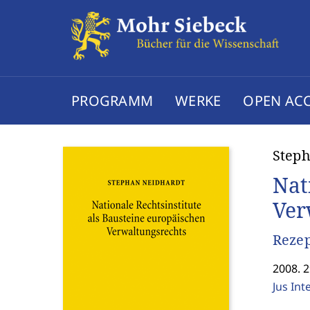
PROGRAMM
WERKE
OPEN AC
Steph
Nat
Ver
Reze
2008. 2
Jus Int