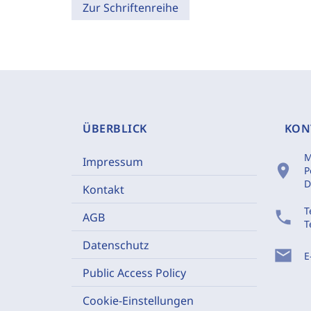
Zur Schriftenreihe
ÜBERBLICK
KON
M
Impressum
location_on
P
D
Kontakt
T
phone
AGB
T
Datenschutz
mail
E
Public Access Policy
Cookie-Einstellungen