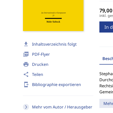
inkl. ge
In 
download
Inhaltsverzeichnis folgt
picture_as_pdf
PDF-Flyer
Besc
print
Drucken
Stepha
share
Teilen
Durchd
send_to_mobile
Bibliographie exportieren
Rechts
Gemein
Meh
Mehr vom Autor / Herausgeber