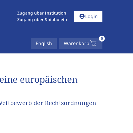
Zugang über Institution
account_circle
Login
Zugang über Shibboleth
0
English
Warenkorb
teine europäischen
Wettbewerb der Rechtsordnungen