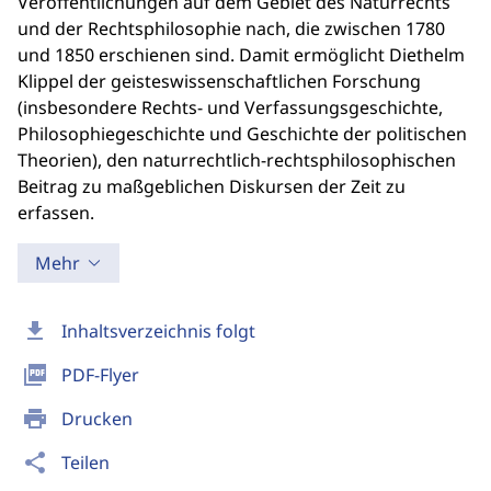
Veröffentlichungen auf dem Gebiet des Naturrechts
und der Rechtsphilosophie nach, die zwischen 1780
und 1850 erschienen sind. Damit ermöglicht Diethelm
Klippel der geisteswissenschaftlichen Forschung
(insbesondere Rechts- und Verfassungsgeschichte,
Philosophiegeschichte und Geschichte der politischen
Theorien), den naturrechtlich-rechtsphilosophischen
Beitrag zu maßgeblichen Diskursen der Zeit zu
erfassen.
Mehr
download
Inhaltsverzeichnis folgt
picture_as_pdf
PDF-Flyer
print
Drucken
share
Teilen