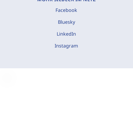
Facebook
Bluesky
LinkedIn
Instagram
C
o
o
k
i
e