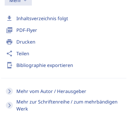
Mehr
download
Inhaltsverzeichnis folgt
picture_as_pdf
PDF-Flyer
print
Drucken
share
Teilen
send_to_mobile
Bibliographie exportieren
Mehr vom Autor / Herausgeber
Mehr zur Schriftenreihe / zum mehrbändigen
Werk