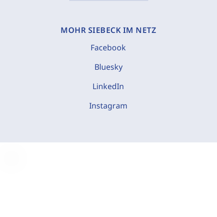
MOHR SIEBECK IM NETZ
Facebook
Bluesky
LinkedIn
Instagram
C
o
o
k