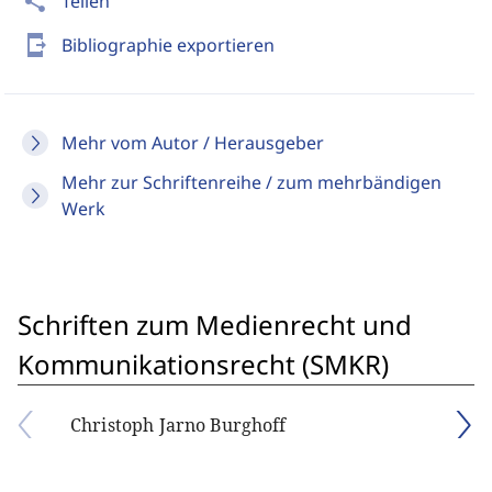
share
Teilen
send_to_mobile
Bibliographie exportieren
Mehr vom Autor / Herausgeber
Mehr zur Schriftenreihe / zum mehrbändigen
Werk
Schriften zum Medienrecht und
Kommunikationsrecht (SMKR)
Christoph Jarno Burghoff