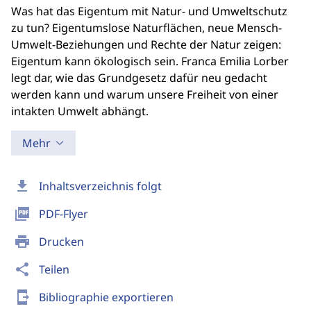
Was hat das Eigentum mit Natur- und Umweltschutz
zu tun? Eigentumslose Naturflächen, neue Mensch-
Umwelt-Beziehungen und Rechte der Natur zeigen:
Eigentum kann ökologisch sein. Franca Emilia Lorber
legt dar, wie das Grundgesetz dafür neu gedacht
werden kann und warum unsere Freiheit von einer
intakten Umwelt abhängt.
Mehr
download
Inhaltsverzeichnis folgt
picture_as_pdf
PDF-Flyer
print
Drucken
share
Teilen
send_to_mobile
Bibliographie exportieren