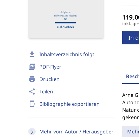
inkl. ge
In 
download
Inhaltsverzeichnis folgt
picture_as_pdf
PDF-Flyer
Besc
print
Drucken
share
Teilen
Arne G
Autono
send_to_mobile
Bibliographie exportieren
Natur d
gekennz
Mehr vom Autor / Herausgeber
Meh