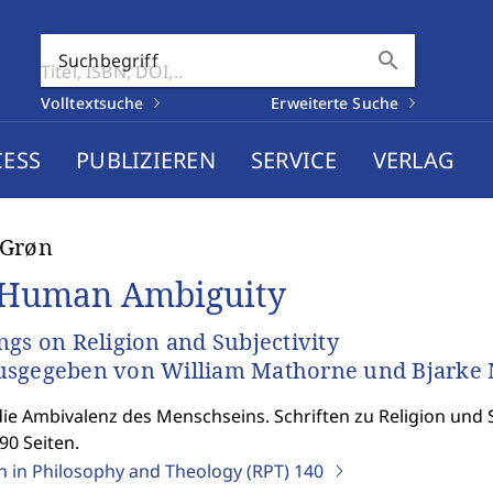
search
Suchbegriff
Volltextsuche
Erweiterte Suche
CESS
PUBLIZIEREN
SERVICE
VERLAG
 Grøn
Human Ambiguity
ngs on Religion and Subjectivity
sgegeben von William Mathorne und Bjarke 
ie Ambivalenz des Menschseins. Schriften zu Religion und S
90 Seiten.
on in Philosophy and Theology (RPT)
140