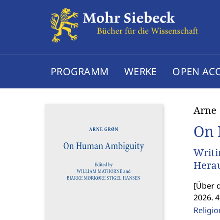
PROGRAMM
WERKE
OPEN AC
Arne
On 
Writi
Herau
[
Über d
2026. 4
Religi