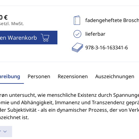
fadengeheftete Brosc
setzl. MwSt.
lieferbar
den Warenkorb
978-3-16-163341-6
hreibung
Personen
Rezensionen
Auszeichnungen
røn untersucht, wie menschliche Existenz durch Spannungen
mie und Abhängigkeit, Immanenz und Transzendenz geprägt
er Subjektivität - als ein dynamischer Prozess, der von Verlet
eichnet ist.
r