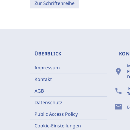
Zur Schriftenreihe
ÜBERBLICK
KON
M
Impressum
location_on
P
D
Kontakt
T
phone
AGB
T
Datenschutz
mail
E
Public Access Policy
Cookie-Einstellungen