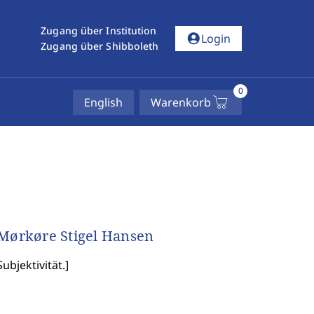
Zugang über Institution
account_circle
Login
Zugang über Shibboleth
0
English
Warenkorb
Mørkøre Stigel Hansen
ubjektivität.
]