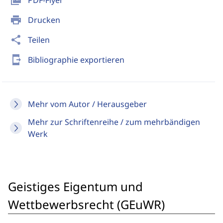
picture_as_pdf
PDF-Flyer
print
Drucken
share
Teilen
send_to_mobile
Bibliographie exportieren
Mehr vom Autor / Herausgeber
Mehr zur Schriftenreihe / zum mehrbändigen
Werk
Geistiges Eigentum und
Wettbewerbsrecht (GEuWR)