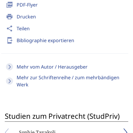
picture_as_pdf
PDF-Flyer
print
Drucken
share
Teilen
send_to_mobile
Bibliographie exportieren
Mehr vom Autor / Herausgeber
Mehr zur Schriftenreihe / zum mehrbändigen
Werk
Studien zum Privatrecht (StudPriv)
Sophie Tavakoli