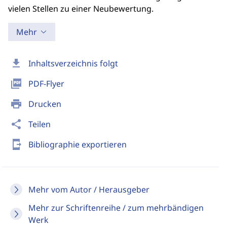
vielen Stellen zu einer Neubewertung.
Mehr
download
Inhaltsverzeichnis folgt
picture_as_pdf
PDF-Flyer
print
Drucken
share
Teilen
send_to_mobile
Bibliographie exportieren
Mehr vom Autor / Herausgeber
Mehr zur Schriftenreihe / zum mehrbändigen
Werk