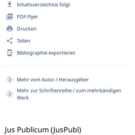
download
Inhaltsverzeichnis folgt
picture_as_pdf
PDF-Flyer
print
Drucken
share
Teilen
send_to_mobile
Bibliographie exportieren
Mehr vom Autor / Herausgeber
Mehr zur Schriftenreihe / zum mehrbändigen
Werk
Jus Publicum (JusPubl)