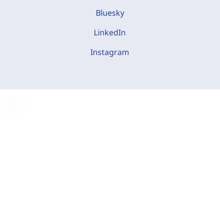
Bluesky
LinkedIn
Instagram
C
o
o
k
i
e
-