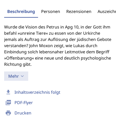
Beschreibung
Personen
Rezensionen
Auszeic
Wurde die Vision des Petrus in Apg 10, in der Gott ihm
befahl »unreine Tiere« zu essen von der Urkirche
jemals als Auftrag zur Auflösung der jüdischen Gebote
verstanden? John Moxon zeigt, wie Lukas durch
Einbindung solch lebensnaher Leitmotive dem Begriff
»Offenbarung« eine neue und deutlich psychologische
Richtung gibt.
Mehr
download
Inhaltsverzeichnis folgt
picture_as_pdf
PDF-Flyer
print
Drucken