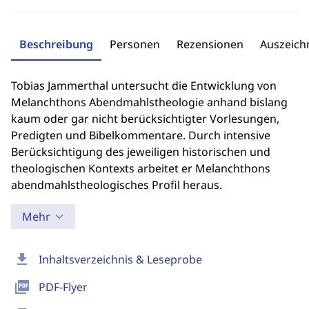
Beschreibung
Personen
Rezensionen
Auszeic
Tobias Jammerthal untersucht die Entwicklung von
Melanchthons Abendmahlstheologie anhand bislang
kaum oder gar nicht berücksichtigter Vorlesungen,
Predigten und Bibelkommentare. Durch intensive
Berücksichtigung des jeweiligen historischen und
theologischen Kontexts arbeitet er Melanchthons
abendmahlstheologisches Profil heraus.
Mehr
download
Inhaltsverzeichnis & Leseprobe
picture_as_pdf
PDF-Flyer