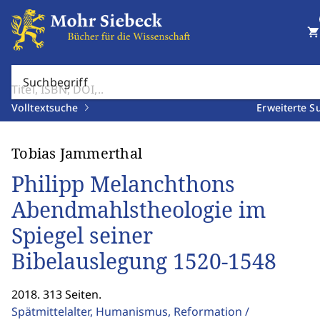
shopping_cart
Suchbegriff
Volltextsuche
Erweiterte S
Tobias Jammerthal
Philipp Melanchthons
Abendmahlstheologie im
Spiegel seiner
Bibelauslegung 1520-1548
2018. 313 Seiten.
Spätmittelalter, Humanismus, Reformation /