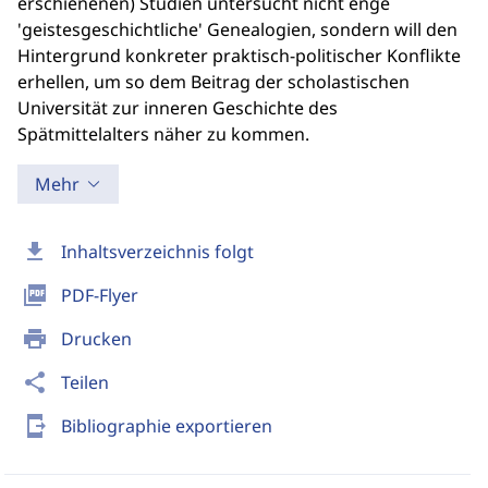
erschienenen) Studien untersucht nicht enge
'geistesgeschichtliche' Genealogien, sondern will den
Hintergrund konkreter praktisch-politischer Konflikte
erhellen, um so dem Beitrag der scholastischen
Universität zur inneren Geschichte des
Spätmittelalters näher zu kommen.
Mehr
download
Inhaltsverzeichnis folgt
picture_as_pdf
PDF-Flyer
print
Drucken
share
Teilen
send_to_mobile
Bibliographie exportieren