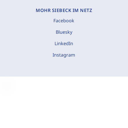
MOHR SIEBECK IM NETZ
Facebook
Bluesky
LinkedIn
Instagram
C
o
o
k
i