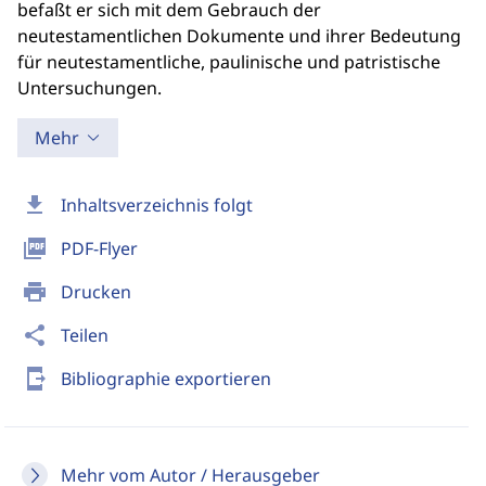
befaßt er sich mit dem Gebrauch der
neutestamentlichen Dokumente und ihrer Bedeutung
für neutestamentliche, paulinische und patristische
Untersuchungen.
Mehr
download
Inhaltsverzeichnis folgt
picture_as_pdf
PDF-Flyer
print
Drucken
share
Teilen
send_to_mobile
Bibliographie exportieren
Mehr vom Autor / Herausgeber