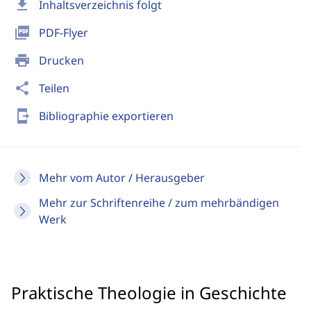
download
Inhaltsverzeichnis folgt
picture_as_pdf
PDF-Flyer
print
Drucken
share
Teilen
send_to_mobile
Bibliographie exportieren
Mehr vom Autor / Herausgeber
Mehr zur Schriftenreihe / zum mehrbändigen
Werk
Praktische Theologie in Geschichte