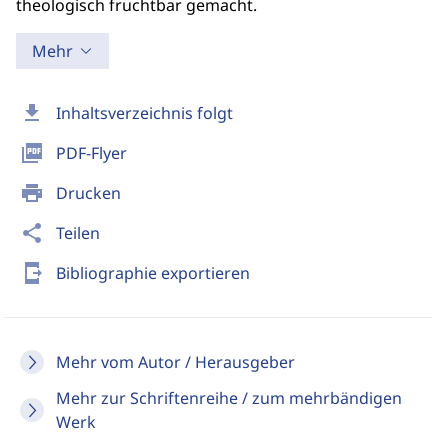
theologisch fruchtbar gemacht.
Mehr
download
Inhaltsverzeichnis folgt
picture_as_pdf
PDF-Flyer
print
Drucken
share
Teilen
send_to_mobile
Bibliographie exportieren
Mehr vom Autor / Herausgeber
Mehr zur Schriftenreihe / zum mehrbändigen
Werk