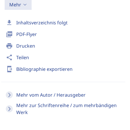
Mehr
download
Inhaltsverzeichnis folgt
picture_as_pdf
PDF-Flyer
print
Drucken
share
Teilen
send_to_mobile
Bibliographie exportieren
Mehr vom Autor / Herausgeber
Mehr zur Schriftenreihe / zum mehrbändigen
Werk