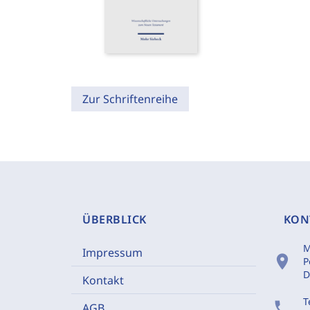
Zur Schriftenreihe
ÜBERBLICK
KON
M
Impressum
location_on
P
D
Kontakt
T
phone
AGB