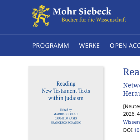
PROGRAMM
WERKE
OPEN AC
Rea
Netwo
Herau
[
Neutes
2026. 4
Wissen
DOI
10