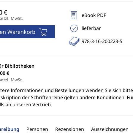
eBook PDF
setzl. MwSt.
lieferbar
den Warenkorb
978-3-16-200223-5
ür Bibliotheken
00 €
setzl. MwSt.
itere Informationen und Bestellungen wenden Sie sich bitt
skription der Schriftenreihe gelten andere Konditionen. Fü
ls an unseren Vertrieb.
hreibung
Personen
Rezensionen
Auszeichnungen