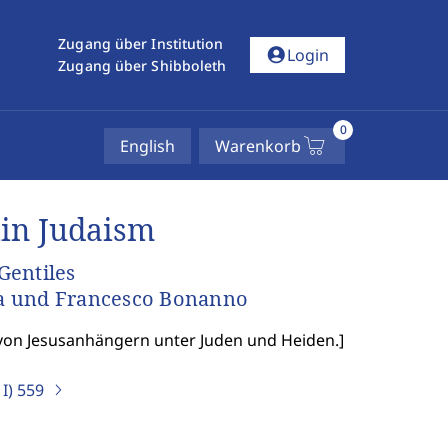
Zugang über Institution
account_circle
Login
Zugang über Shibboleth
0
English
Warenkorb
in Judaism
Gentiles
pa und Francesco Bonanno
von Jesusanhängern unter Juden und Heiden.
]
I)
559