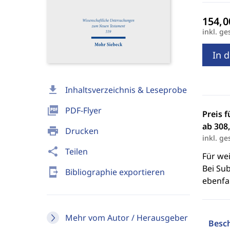
inkl. ge
In 
download
Inhaltsverzeichnis & Leseprobe
picture_as_pdf
PDF-Flyer
Preis f
ab 308,
print
Drucken
inkl. ge
share
Teilen
Für we
Bei Sub
send_to_mobile
Bibliographie exportieren
ebenfal
Mehr vom Autor / Herausgeber
Besc