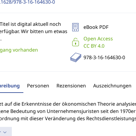
.1628/978-3-16-164630-0
Titel ist digital aktuell noch
eBook PDF
erfügbar. Wir bitten um etwas
.
Open Access
CC BY 4.0
gang vorhanden
978-3-16-164630-0
hreibung
Personen
Rezensionen
Auszeichnungen
zt auf die Erkenntnisse der ökonomischen Theorie analysier
gene Bedeutung von Unternehmensjuristen seit den 1970er-
ordnung mit dieser Veränderung des Rechtsdienstleistungsm
r