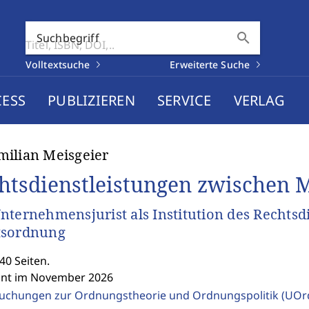
search
Suchbegriff
Volltextsuche
Erweiterte Suche
CESS
PUBLIZIEREN
SERVICE
VERLAG
ilian Meisgeier
htsdienstleistungen zwischen 
nternehmensjurist als Institution des Rechtsd
tsordnung
40 Seiten.
int im November 2026
uchungen zur Ordnungstheorie und Ordnungspolitik (UOr