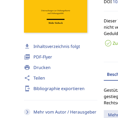
DOI
10
Dieser 
nicht v
Geduld
Zu
download
Inhaltsverzeichnis folgt
picture_as_pdf
PDF-Flyer
print
Drucken
Besc
share
Teilen
send_to_mobile
Bibliographie exportieren
Gestüt
gestie
Rechts
Mehr vom Autor / Herausgeber
Meh