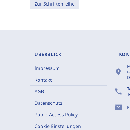
Zur Schriftenreihe
ÜBERBLICK
KON
M
Impressum
location_on
P
D
Kontakt
T
phone
AGB
T
Datenschutz
mail
E
Public Access Policy
Cookie-Einstellungen