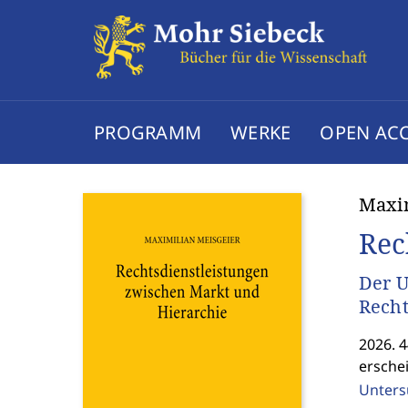
PROGRAMM
WERKE
OPEN AC
Maxim
Rec
Der U
Rech
2026. 4
ersche
Unters