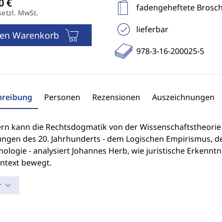
fadengeheftete Brosc
setzl. MwSt.
lieferbar
den Warenkorb
978-3-16-200025-5
hreibung
Personen
Rezensionen
Auszeichnungen
ern kann die Rechtsdogmatik von der Wissenschaftstheorie 
ngen des 20. Jahrhunderts - dem Logischen Empirismus, de
ologie - analysiert Johannes Herb, wie juristische Erkennt
ntext bewegt.
r