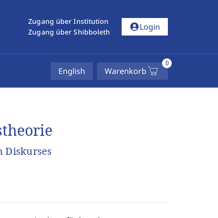
Zugang über Institution
account_circle
Login
Zugang über Shibboleth
0
English
Warenkorb
theorie
n Diskurses