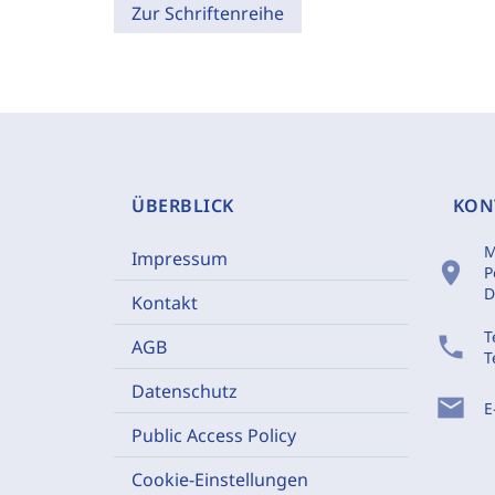
Zur Schriftenreihe
ÜBERBLICK
KON
M
Impressum
location_on
P
D
Kontakt
T
phone
AGB
T
Datenschutz
mail
E
Public Access Policy
Cookie-Einstellungen