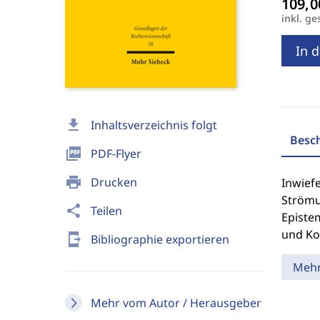
inkl. ge
In 
download
Inhaltsverzeichnis folgt
Besc
picture_as_pdf
PDF-Flyer
print
Drucken
Inwief
Strömu
share
Teilen
Epistem
und Ko
send_to_mobile
Bibliographie exportieren
Meh
Mehr vom Autor / Herausgeber