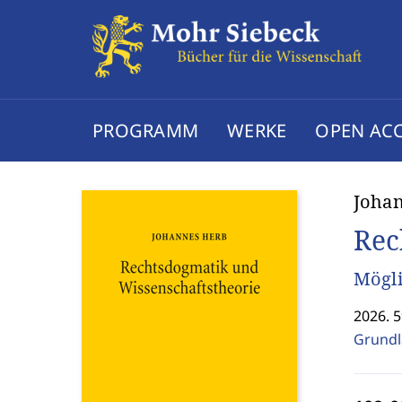
PROGRAMM
WERKE
OPEN AC
Joha
Rec
Mögli
2026. 5
Grundl