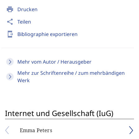
print
Drucken
share
Teilen
send_to_mobile
Bibliographie exportieren
Mehr vom Autor / Herausgeber
Mehr zur Schriftenreihe / zum mehrbändigen
Werk
Internet und Gesellschaft (IuG)
Emma Peters