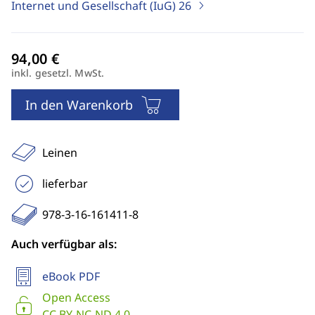
Internet und Gesellschaft (IuG)
26
inkl. gesetzl. MwSt.
In den Warenkorb
Leinen
lieferbar
978-3-16-161411-8
Auch verfügbar als:
eBook PDF
Open Access
CC BY-NC-ND 4.0