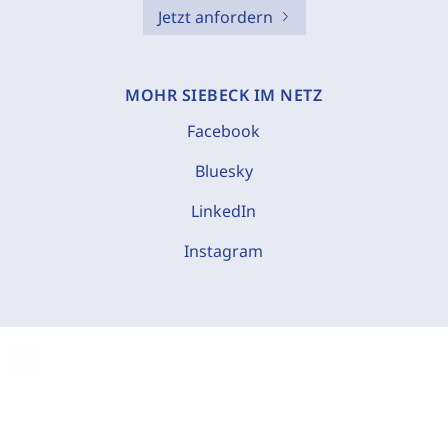
Jetzt anfordern
MOHR SIEBECK IM NETZ
Facebook
Bluesky
LinkedIn
Instagram
C
o
o