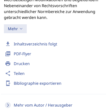
Nebeneinander von Rechtsvorschriften
unterschiedlicher Normbereiche zur Anwendung
gebracht werden kann.
Mehr
download
Inhaltsverzeichnis folgt
picture_as_pdf
PDF-Flyer
print
Drucken
share
Teilen
send_to_mobile
Bibliographie exportieren
Mehr vom Autor / Herausgeber