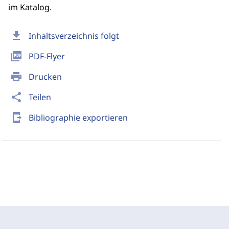
im Katalog.
download
Inhaltsverzeichnis folgt
picture_as_pdf
PDF-Flyer
print
Drucken
share
Teilen
send_to_mobile
Bibliographie exportieren