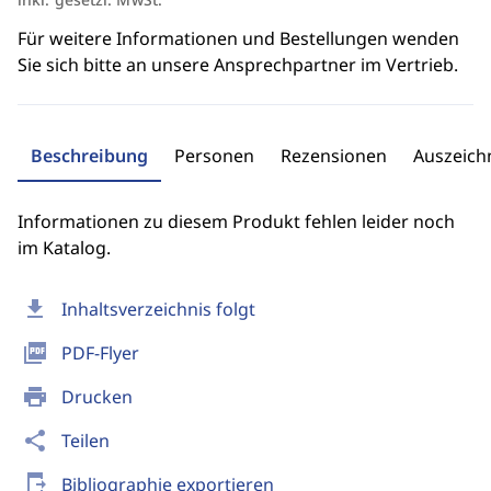
Für weitere Informationen und Bestellungen wenden
Sie sich bitte an unsere Ansprechpartner im Vertrieb.
Beschreibung
Personen
Rezensionen
Auszeic
Informationen zu diesem Produkt fehlen leider noch
im Katalog.
download
Inhaltsverzeichnis folgt
picture_as_pdf
PDF-Flyer
print
Drucken
share
Teilen
send_to_mobile
Bibliographie exportieren