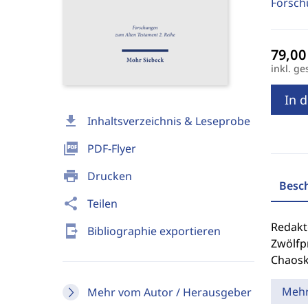
Forsch
inkl. ge
In 
download
Inhaltsverzeichnis & Leseprobe
picture_as_pdf
PDF-Flyer
print
Drucken
Besc
share
Teilen
Redakt
send_to_mobile
Bibliographie exportieren
Zwölfpr
Chaosk
Meh
Mehr vom Autor / Herausgeber