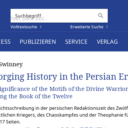
search
Suchbegriff
Volltextsuche
Erweiterte Suche
CESS
PUBLIZIEREN
SERVICE
VERLAG
 Swinney
orging History in the Persian Er
ignificance of the Motifs of the Divine Warri
ng the Book of the Twelve
chtsschreibung in der persischen Redaktionszeit des Zwö
ttlichen Kriegers, des Chaoskampfes und der Theophanie f
17 Seiten.