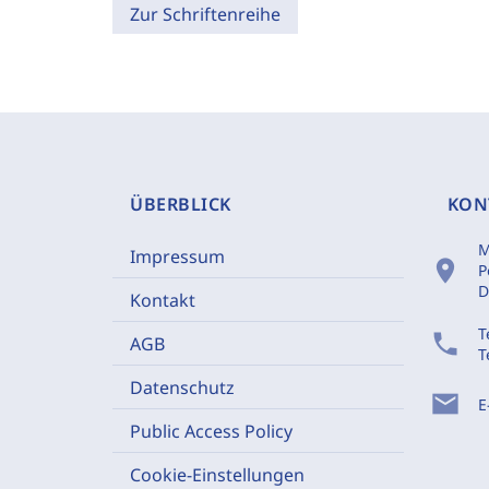
Zur Schriftenreihe
ÜBERBLICK
KON
M
Impressum
location_on
P
D
Kontakt
T
phone
AGB
T
Datenschutz
mail
E
Public Access Policy
Cookie-Einstellungen