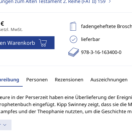
ungen zum Alten Testament 2. Reihe (FAT II)
159
fadengeheftete Brosc
setzl. MwSt.
lieferbar
den Warenkorb
978-3-16-163400-0
hreibung
Personen
Rezensionen
Auszeichnungen
eure in der Perserzeit haben eine Überlieferung der Ereig
ophetenbuch eingefügt. Kipp Swinney zeigt, dass sie die Mo
ampfes und der Theophanie nutzten, um die Geschichte m
r