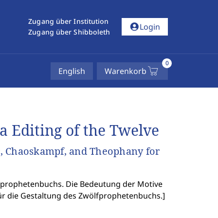
Zugang über Institution
account_circle
Login
Zugang über Shibboleth
0
English
Warenkorb
a Editing of the Twelve
or, Chaoskampf, and Theophany for
lfprophetenbuchs. Die Bedeutung der Motive
ür die Gestaltung des Zwölfprophetenbuchs.
]