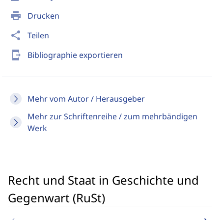
print
Drucken
share
Teilen
send_to_mobile
Bibliographie exportieren
Mehr vom Autor / Herausgeber
Mehr zur Schriftenreihe / zum mehrbändigen
Werk
Recht und Staat in Geschichte und
Gegenwart (RuSt)