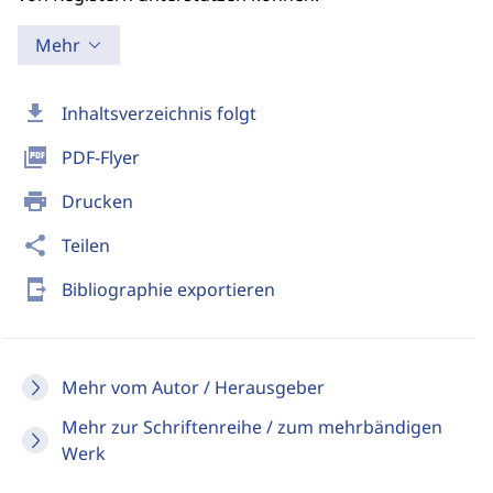
Mehr
download
Inhaltsverzeichnis folgt
picture_as_pdf
PDF-Flyer
print
Drucken
share
Teilen
send_to_mobile
Bibliographie exportieren
Mehr vom Autor / Herausgeber
Mehr zur Schriftenreihe / zum mehrbändigen
Werk