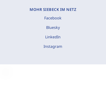
MOHR SIEBECK IM NETZ
Facebook
Bluesky
LinkedIn
Instagram
C
o
o
k